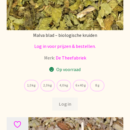
Mentions légales
Mijn account
Malva blad – biologische kruiden
Mijn Favorieten
Log in voor prijzen & bestellen.
Merk:
De Theefabriek
Multilingualism
Op voorraad
Multilinguisme
1,0 kg
2,0 kg
4,0 kg
6 x 40 g
8 g
Multilingüismo.
Log in
Newsletter
Newsletter