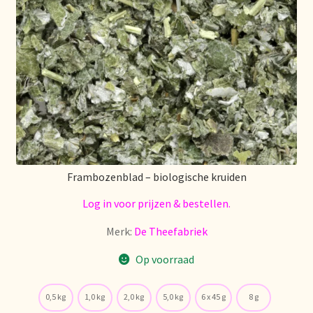
Algemene Voorwaarden
Allgemeine Geschäftsbedingungen
Assortiment
Assortiment
Asuntos de existencias
Frambozenblad – biologische kruiden
Aviso legal
Log in voor prijzen & bestellen.
Bestellen en levertijd
Merk:
De Theefabriek
Op voorraad
Bestellung und Lieferzeit
Betalen en kortingen
0,5 kg
1,0 kg
2,0 kg
5,0 kg
6 x 45 g
8 g