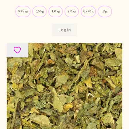
Imprint
0,25 kg
0,5 kg
1,0 kg
7,0 kg
6 x 20 g
8 g
Kontakt
Log in
Lagerangelegenheiten
Lebensmittelsicherheit
Lista de precios actualizada.
Liste de prix actuelle
Marca personal
Meertaligheid
Mehrsprachigkeit