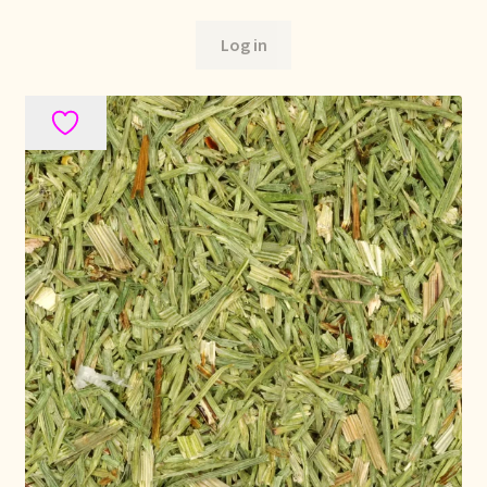
Bezahlung und Rabatte
Log in
Bienvenue dans notre commerce de gros de thé !
Bio-Zertifikate
Biologische certificaten
Boletín informativo
Certificados ecológicos.
Certificats biologiques
Commande et délai de livraison