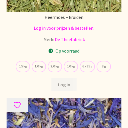
Condiciones generales
Heermoes – kruiden
Conditions générales
Log in voor prijzen & bestellen.
Contact
Merk:
De Theefabriek
Contact
Op voorraad
Contact
0,5 kg
1,0 kg
2,0 kg
5,0 kg
6 x 35 g
8 g
Contacto
Log in
Current price list
Datenschutzerklärung
Declaración de privacidad