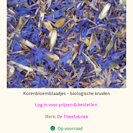
Déclaration de confidentialité
Devoluciones y garantía
Envío y entrega
Expédition et livraison
Food safety
Image de marque personnelle
Korenbloemblaadjes – biologische kruiden
Log in voor prijzen & bestellen.
Impressum
Merk:
De Theefabriek
Impressum
Op voorraad