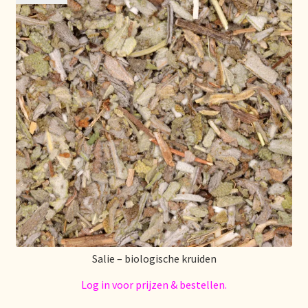
Nieuwsbrief
Notre vision du thé
Nuestra visión del té
Online shop
Onlineshop
Onze visie op thee
Ordering and delivery time
Salie – biologische kruiden
Organic certificates
Log in voor prijzen & bestellen.
Our vision on tea