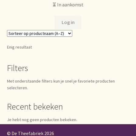
⏳ In aankomst
Bezahlung und Rabatte
Log in
Bienvenue dans notre commerce de gros de thé !
Bio-Zertifikate
Enig resultaat
Biologische certificaten
Filters
Boletín informativo
Met onderstaande filters kun je snel je favoriete producten
selecteren.
Certificados ecológicos.
Recent bekeken
Certificats biologiques
Je hebt nog geen producten bekeken.
Commande et délai de livraison
© De Theefabriek
2026