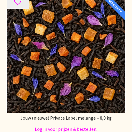
IN AANKOMST
Algemene Voorwaarden
Allgemeine Geschäftsbedingungen
Assortiment
Assortiment
Asuntos de existencias
Aviso legal
Bestellen en levertijd
Bestellung und Lieferzeit
Jouw (nieuwe) Private Label melange – 8,0 kg
Betalen en kortingen
Log in voor prijzen & bestellen.