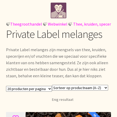
Ga
Ga
Home
door
naar
naar
de
¡Bienvenido a nuestro mayorista de té!
navigatie
inhoud
🍃
Theegroothandel
🍃
Webwinkel
🍃
Thee, kruiden, specerijen
Private Label melanges
À propos de nous
About us
Private Label melanges zijn mengsels van thee, kruiden,
specerijen en/of vruchten die we speciaal voor specifieke
Acerca de nosotros
klanten van ons hebben samengesteld. Ze zijn ook alleen
zichtbaar en bestelbaar door hun. Dus al je hier niks ziet
staan, behalve een kleine teaser, dan kan dat kloppen.
Actuele prijslijst
Afrekenen
Enig resultaat
Aktuelle Preisliste