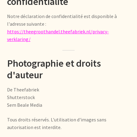
confidentialité
Imprint
Notre déclaration de confidentialité est disponible à
Kontakt
l'adresse suivante :
https://theegroothandel.theefabriek.nl/privacy-
Lagerangelegenheiten
verklaring/
Lebensmittelsicherheit
Photographie et droits
Lista de precios actualizada.
d'auteur
Liste de prix actuelle
De Theefabriek
Shutterstock
Marca personal
Sem Beale Media
Meertaligheid
Tous droits réservés. L'utilisation d'images sans
autorisation est interdite.
Mehrsprachigkeit