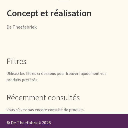
Concept et réalisation
Mentions légales
Mijn account
De Theefabriek
Mijn Favorieten
Multilingualism
Filtres
Multilinguisme
Utilisez les filtres ci-dessous pour trouver rapidement vos
produits préférés.
Multilingüismo.
Récemment consultés
Newsletter
Vous n’avez pas encore consulté de produits.
Newsletter
© De Theefabriek
2026