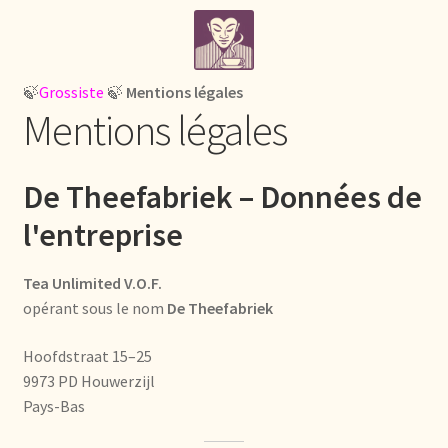
Skip
Skip
Home
to
to
navigation
content
¡Bienvenido a nuestro mayorista de té!
🍃
Grossiste
🍃
Mentions légales
Mentions légales
À propos de nous
About us
De Theefabriek – Données de
l'entreprise
Acerca de nosotros
Tea Unlimited V.O.F.
Actuele prijslijst
opérant sous le nom
De Theefabriek
Afrekenen
Hoofdstraat 15–25
9973 PD Houwerzijl
Aktuelle Preisliste
Pays-Bas