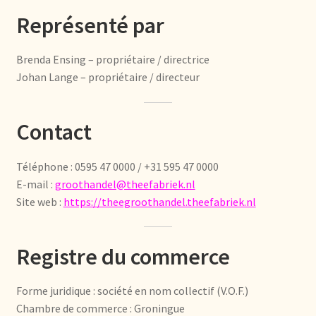
Algemene Voorwaarden
Représenté par
Allgemeine Geschäftsbedingungen
Brenda Ensing – propriétaire / directrice
Assortiment
Johan Lange – propriétaire / directeur
Assortiment
Contact
Asuntos de existencias
Téléphone : 0595 47 0000 / +31 595 47 0000
E-mail :
groothandel@theefabriek.nl
Aviso legal
Site web :
https://theegroothandel.theefabriek.nl
Bestellen en levertijd
Registre du commerce
Bestellung und Lieferzeit
Forme juridique : société en nom collectif (V.O.F.)
Betalen en kortingen
Chambre de commerce : Groningue