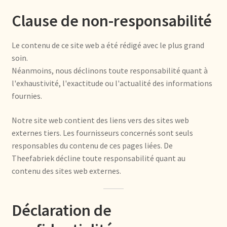
Clause de non-responsabilité
Déclaration de confidentialité
Devoluciones y garantía
Le contenu de ce site web a été rédigé avec le plus grand
soin.
Néanmoins, nous déclinons toute responsabilité quant à
Envío y entrega
l'exhaustivité, l'exactitude ou l'actualité des informations
fournies.
Expédition et livraison
Notre site web contient des liens vers des sites web
Food safety
externes tiers. Les fournisseurs concernés sont seuls
responsables du contenu de ces pages liées. De
Image de marque personnelle
Theefabriek décline toute responsabilité quant au
contenu des sites web externes.
Impressum
Déclaration de
Impressum