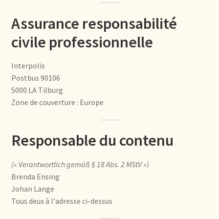
Condiciones generales
Assurance responsabilité
Conditions générales
civile professionnelle
Contact
Interpolis
Postbus 90106
Contact
5000 LA Tilburg
Zone de couverture : Europe
Contact
Contacto
Responsable du contenu
Current price list
(« Verantwortlich gemäß § 18 Abs. 2 MStV »)
Brenda Ensing
Datenschutzerklärung
Johan Lange
Tous deux à l'adresse ci-dessus
Declaración de privacidad