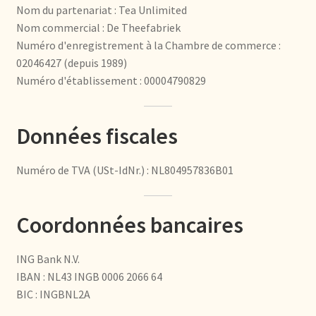
Nom du partenariat : Tea Unlimited
Bezahlung und Rabatte
Nom commercial : De Theefabriek
Numéro d'enregistrement à la Chambre de commerce :
Bienvenue dans notre commerce de gros de thé !
02046427 (depuis 1989)
Numéro d'établissement : 00004790829
Bio-Zertifikate
Données fiscales
Biologische certificaten
Numéro de TVA (USt-IdNr.) : NL804957836B01
Boletín informativo
Certificados ecológicos.
Coordonnées bancaires
Certificats biologiques
ING Bank N.V.
IBAN : NL43 INGB 0006 2066 64
Commande et délai de livraison
BIC : INGBNL2A