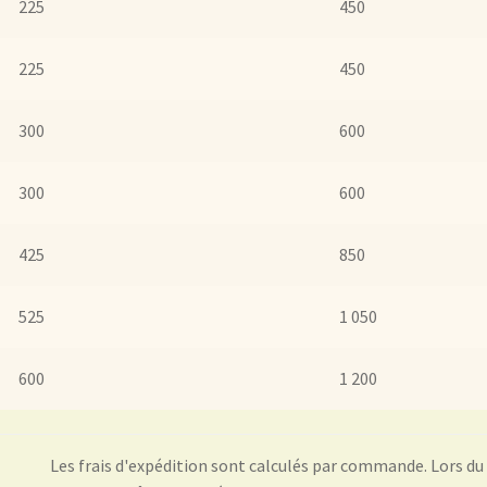
225
450
225
450
300
600
300
600
425
850
525
1 050
600
1 200
Les frais d'expédition sont calculés par commande. Lors d