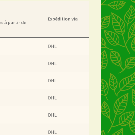
rheit
Expédition via
 à partir de
es
Mijn account
du thé
DHL
ur vision on tea
DHL
l Branding
DHL
DHL
et garantie
DHL
ery
Sortiment
DHL