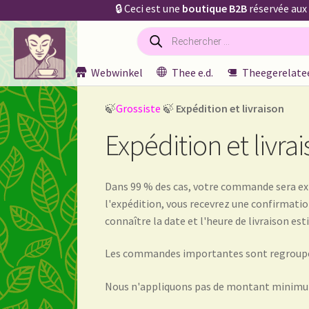
🔒 Ceci est une
boutique B2B
réservée aux
Recherche
Skip
Skip
de
produits
to
to
navigation
content
Webwinkel
Thee e.d.
Theegerelatee
Home
¡Bienvenido a nuestro mayorista de té!
À 
🍃
Grossiste
🍃
Expédition et livraison
Aktuelle Preisliste
Algemene Voorwaarden
Allg
Expédition et livra
Aviso legal
Bestellen en levertijd
Bestellung und
Dans 99 % des cas, votre commande sera expé
Bienvenue dans notre commerce de gros de thé 
l'expédition, vous recevrez une confirmation
connaître la date et l'heure de livraison es
Certificados ecológicos.
Certificats biologiques
Les commandes importantes sont regroupées 
Contact
Contact
Contact
Contacto
Current pric
Nous n'appliquons pas de montant minimum
Déclaration de confidentialité
Devoluciones y g