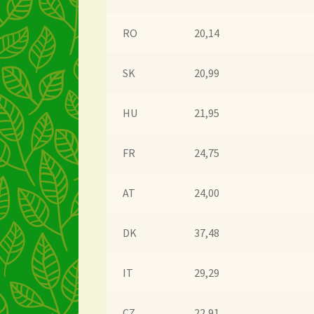
Stock matters
Surtido
Terms and Conditions
Üb
RO
20,14
Voedselveiligheid
Voorraadzaken
We zijn verhuis
SK
20,99
Willkommen in unserem Teegroßhandel!
Winke
HU
21,95
FR
24,75
AT
24,00
DK
37,48
IT
29,29
CZ
22,91