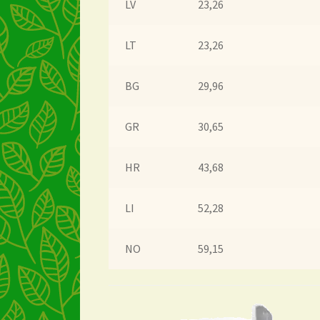
LV
23,26
LT
23,26
BG
29,96
GR
30,65
HR
43,68
LI
52,28
NO
59,15