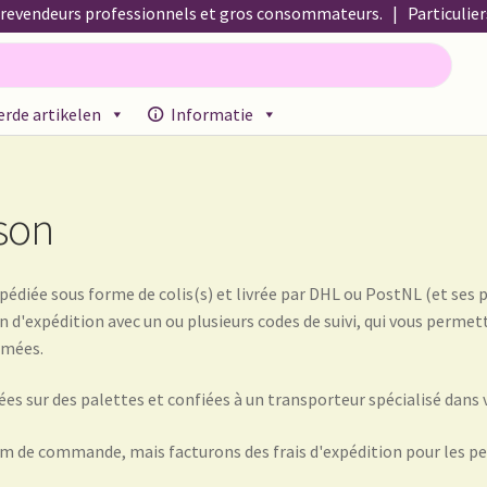
 revendeurs professionnels et gros consommateurs. | Particuliers 
rde artikelen
Informatie
propos de nous
About us
Acerca de nosotros
Actuele prijslijst
Afre
emeine Geschäftsbedingungen
Assortiment
Assortiment
Asuntos 
ison
 Lieferzeit
Betalen en kortingen
Bezahlung und Rabatte
diée sous forme de colis(s) et livrée par DHL ou PostNL (et ses p
!
Bio-Zertifikate
Biologische certificaten
Boletín informativo
 d'expédition avec un ou plusieurs codes de suivi, qui vous permett
timées.
Commande et délai de livraison
Condiciones generales
Conditions
sur des palettes et confiées à un transporteur spécialisé dans v
e list
Datenschutzerklärung
Declaración de privacidad
 de commande, mais facturons des frais d'expédition pour les p
arantía
Envío y entrega
Expédition et livraison
Food safety