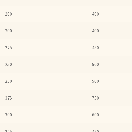
er uns
Unsere Vision von Tee
Versand und Lieferung
Verzenden en 
200
400
d!
Webwinkel
Welcome to our Tea Wholesale business!
200
400
lwagen
225
450
250
500
250
500
375
750
300
600
225
450