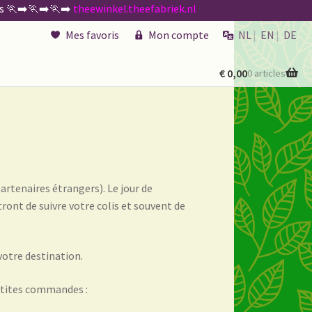
🏃‍➡️🏃‍➡️🏃‍➡️
theewinkel.theefabriek.nl
Mes favoris
Mon compte
NL
EN
DE
€
0,00
0 articles
kenen
de existencias
artenaires étrangers). Le jour de
ront de suivre votre colis et souvent de
 générales
otre destination.
etites commandes :