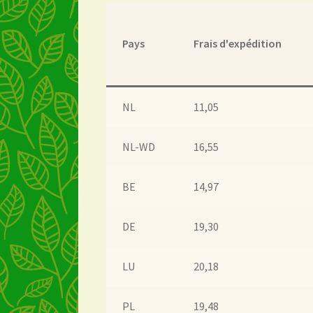
Image de marque personnelle
Impressum
Impr
Pays
Frais d'expédition
Lista de precios actualizada.
Liste de prix actuel
Mijn Favorieten
Multilingualism
Multilinguisme
NL
11,05
Nuestra visión del té
Online shop
Onlineshop
On
NL-WD
16,55
Over ons
Pagos y descuentos
Paiement et réduc
BE
14,97
Personal Branding
Personal Branding
Política 
DE
19,30
Privacy statement
Privacyverklaring
Product ra
LU
20,18
Returns and warranty
Rücksendungen und Garan
PL
19,48