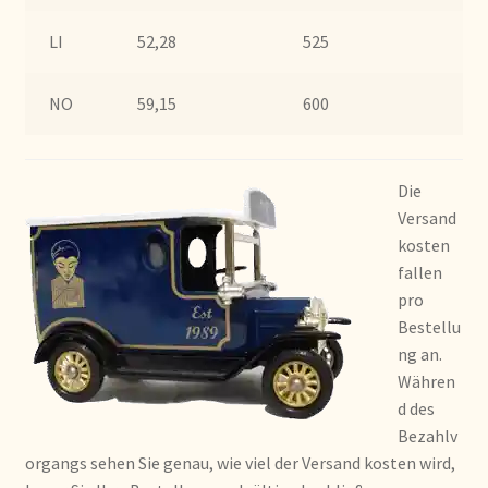
Imprint
LI
52,28
525
1.
Kontakt
NO
59,15
600
1.
Lagerangelegenheiten
Lebensmittelsicherheit
Die
Versand
Lista de precios actualizada.
kosten
fallen
pro
Liste de prix actuelle
Bestellu
ng an.
Marca personal
Währen
d des
Meertaligheid
Bezahlv
organgs sehen Sie genau, wie viel der Versand kosten wird,
Mehrsprachigkeit