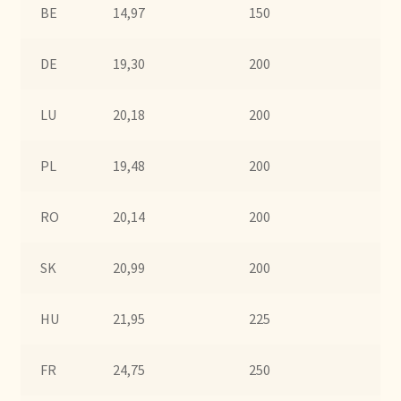
BE
14,97
150
30
Bezahlung und Rabatte
DE
19,30
200
40
Bienvenue dans notre commerce de gros de thé !
LU
20,18
200
40
Bio-Zertifikate
PL
19,48
200
40
Biologische certificaten
RO
20,14
200
40
Boletín informativo
Certificados ecológicos.
SK
20,99
200
40
Certificats biologiques
HU
21,95
225
45
Commande et délai de livraison
FR
24,75
250
50