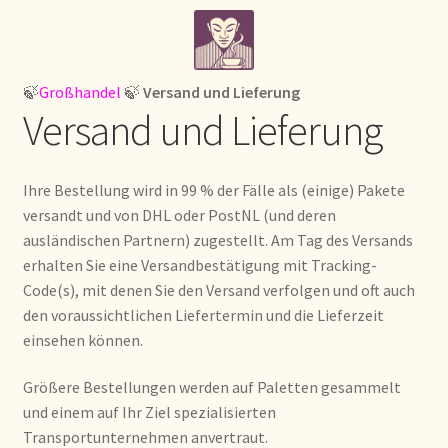
Skip
Skip
Home
to
to
navigation
content
¡Bienvenido a nuestro mayorista de té!
🍃
Großhandel
🍃
Versand und Lieferung
Versand und Lieferung
À propos de nous
About us
Ihre Bestellung wird in 99 % der Fälle als (einige) Pakete
versandt und von DHL oder PostNL (und deren
Acerca de nosotros
ausländischen Partnern) zugestellt. Am Tag des Versands
erhalten Sie eine Versandbestätigung mit Tracking-
Code(s), mit denen Sie den Versand verfolgen und oft auch
Actuele prijslijst
den voraussichtlichen Liefertermin und die Lieferzeit
einsehen können.
Afrekenen
Größere Bestellungen werden auf Paletten gesammelt
Aktuelle Preisliste
und einem auf Ihr Ziel spezialisierten
Transportunternehmen anvertraut.