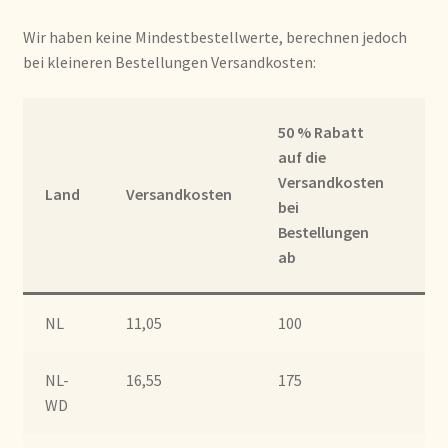
Algemene Voorwaarden
Wir haben keine Mindestbestellwerte, berechnen jedoch
Allgemeine Geschäftsbedingungen
bei kleineren Bestellungen Versandkosten:
Assortiment
50 % Rabatt
Ko
auf die
Assortiment
Ve
Versandkosten
Land
Versandkosten
be
bei
Asuntos de existencias
Be
Bestellungen
a
ab
Aviso legal
Bestellen en levertijd
NL
11,05
100
20
Bestellung und Lieferzeit
NL-
16,55
175
35
WD
Betalen en kortingen