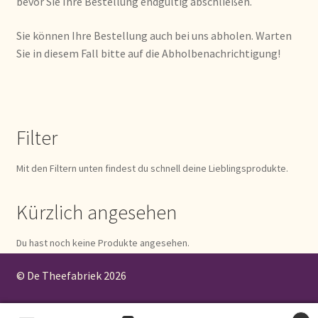
bevor Sie Ihre Bestellung endgültig abschließen.
Mentions légales
Sie können Ihre Bestellung auch bei uns abholen. Warten
Sie in diesem Fall bitte auf die Abholbenachrichtigung!
Mijn account
Mijn Favorieten
Filter
Multilingualism
Mit den Filtern unten findest du schnell deine Lieblingsprodukte.
Multilinguisme
Kürzlich angesehen
Multilingüismo.
Du hast noch keine Produkte angesehen.
Newsletter
© De Theefabriek
2026
Newsletter