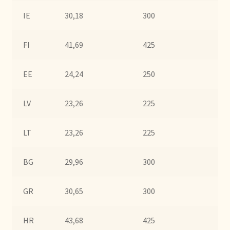
IE
30,18
300
60
Déclaration de confidentialité
FI
41,69
425
85
Devoluciones y garantía
Envío y entrega
EE
24,24
250
50
Expédition et livraison
LV
23,26
225
45
Food safety
LT
23,26
225
45
Image de marque personnelle
BG
29,96
300
60
Impressum
GR
30,65
300
60
Impressum
HR
43,68
425
85