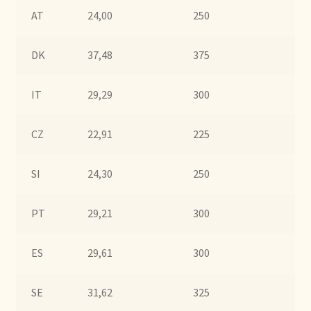
Condiciones generales
AT
24,00
250
50
Conditions générales
DK
37,48
375
75
Contact
IT
29,29
300
60
Contact
CZ
22,91
225
45
Contact
SI
24,30
250
50
Contacto
PT
29,21
300
60
Current price list
ES
29,61
300
60
Datenschutzerklärung
SE
31,62
325
65
Declaración de privacidad