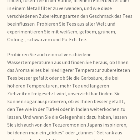
finden, losen Tee in der Kanne, in einem Filterbeutel oder
in einem Metallfilter zu verwenden, und wie diese
Déclaration de confidentialité
verschiedenen Zubereitungsarten den Geschmack des Tees
beeinflussen. Probieren Sie Tees aus aller Welt und
Devoluciones y garantía
experimentieren Sie mit weißem, gelbem, grünem,
Oolong-, schwarzem und Pu-Erh-Tee.
Envío y entrega
Probieren Sie auch einmal verschiedene
Expédition et livraison
Wassertemperaturen aus und finden Sie heraus, ob Ihnen
das Aroma eines bei niedrigerer Temperatur zubereiteten
Food safety
Tees besser gefällt oder ob Sie die Gerbsäure, die bei
höheren Temperaturen, mehr Tee und längeren
Ziehzeiten freigesetzt wird, unverzichtbar finden. Sie
Image de marque personnelle
können sogar ausprobieren, ob es Ihnen besser gefällt,
den Tee wie in der Türkei oder in Indien weiterkochen zu
Impressum
lassen. Und wenn Sie die Gelegenheit dazu haben, lassen
Sie sich auch von den Teezeremonien Japans inspirieren,
Impressum
bei denen man ein „dickes” oder „dünnes” Getränk aus