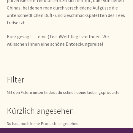
pulverisierten Teeblättern zu sich nimmt, oder von denen
Imprint
Chinas, bei denen man durch verschiedene Aufgüsse die
unterschiedlichen Duft- und Geschmackspaletten des Tees
Kontakt
freisetzt.
Lagerangelegenheiten
Kurz gesagt … eine (Tee-)Welt liegt vor Ihnen. Wir
wünschen Ihnen eine schöne Entdeckungsreise!
Lebensmittelsicherheit
Lista de precios actualizada.
Filter
Liste de prix actuelle
Mit den Filtern unten findest du schnell deine Lieblingsprodukte.
Marca personal
Kürzlich angesehen
Meertaligheid
Du hast noch keine Produkte angesehen.
Mehrsprachigkeit