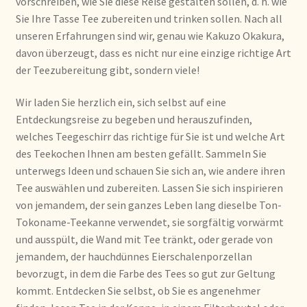
vorschreiben, wie Sie diese Reise gestalten sollen, d. h. wie
Condiciones generales
Sie Ihre Tasse Tee zubereiten und trinken sollen. Nach all
unseren Erfahrungen sind wir, genau wie Kakuzo Okakura,
Conditions générales
davon überzeugt, dass es nicht nur eine einzige richtige Art
der Teezubereitung gibt, sondern viele!
Contact
Wir laden Sie herzlich ein, sich selbst auf eine
Contact
Entdeckungsreise zu begeben und herauszufinden,
welches Teegeschirr das richtige für Sie ist und welche Art
Contact
des Teekochen Ihnen am besten gefällt. Sammeln Sie
unterwegs Ideen und schauen Sie sich an, wie andere ihren
Contacto
Tee auswählen und zubereiten. Lassen Sie sich inspirieren
von jemandem, der sein ganzes Leben lang dieselbe Ton-
Tokoname-Teekanne verwendet, sie sorgfältig vorwärmt
Current price list
und ausspült, die Wand mit Tee tränkt, oder gerade von
jemandem, der hauchdünnes Eierschalenporzellan
Datenschutzerklärung
bevorzugt, in dem die Farbe des Tees so gut zur Geltung
kommt. Entdecken Sie selbst, ob Sie es angenehmer
Declaración de privacidad