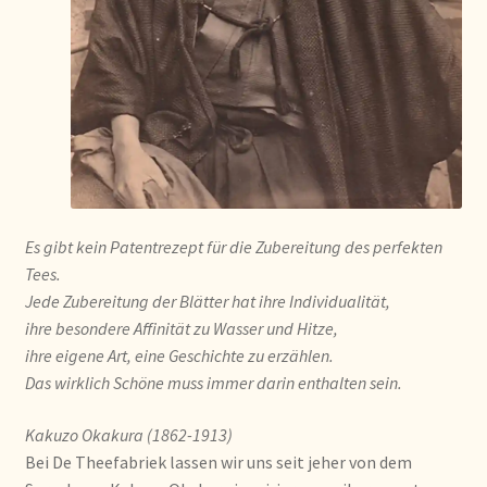
Algemene Voorwaarden
Allgemeine Geschäftsbedingungen
Assortiment
Assortiment
Asuntos de existencias
Es gibt kein Patentrezept
für die Zubereitung des perfekten
Tees.
Aviso legal
Jede Zubereitung der Blätter
hat ihre Individualität,
ihre besondere Affinität zu Wasser und Hitze,
Bestellen en levertijd
ihre eigene Art, eine Geschichte zu erzählen.
Das wirklich Schöne muss immer darin enthalten sein.
Bestellung und Lieferzeit
Kakuzo Okakura (1862-1913)
Bei De Theefabriek lassen wir uns seit jeher von dem
Betalen en kortingen