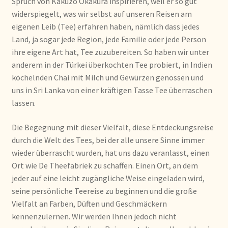
Spruch von Kakuzo Okakura inspirieren, weil er so gut
widerspiegelt, was wir selbst auf unseren Reisen am
Bezahlung und Rabatte
eigenen Leib (Tee) erfahren haben, nämlich dass jedes
Land, ja sogar jede Region, jede Familie oder jede Person
Bienvenue dans notre commerce de gros de thé !
ihre eigene Art hat, Tee zuzubereiten. So haben wir unter
anderem in der Türkei überkochten Tee probiert, in Indien
Bio-Zertifikate
köchelnden Chai mit Milch und Gewürzen genossen und
uns in Sri Lanka von einer kräftigen Tasse Tee überraschen
Biologische certificaten
lassen.
Boletín informativo
Die Begegnung mit dieser Vielfalt, diese Entdeckungsreise
durch die Welt des Tees, bei der alle unsere Sinne immer
Certificados ecológicos.
wieder überrascht wurden, hat uns dazu veranlasst, einen
Ort wie De Theefabriek zu schaffen. Einen Ort, an dem
Certificats biologiques
jeder auf eine leicht zugängliche Weise eingeladen wird,
seine persönliche Teereise zu beginnen und die große
Vielfalt an Farben, Düften und Geschmäckern
Commande et délai de livraison
kennenzulernen. Wir werden Ihnen jedoch nicht