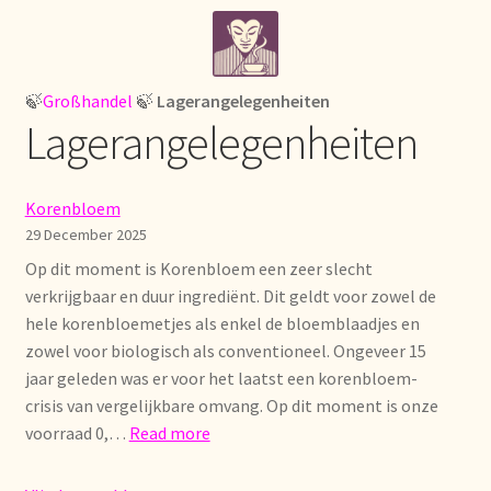
Skip
Skip
Home
to
to
navigation
content
¡Bienvenido a nuestro mayorista de té!
🍃
Großhandel
🍃
Lagerangelegenheiten
Lagerangelegenheiten
À propos de nous
About us
Korenbloem
29 December 2025
Acerca de nosotros
Op dit moment is Korenbloem een zeer slecht
verkrijgbaar en duur ingrediënt. Dit geldt voor zowel de
Actuele prijslijst
hele korenbloemetjes als enkel de bloemblaadjes en
zowel voor biologisch als conventioneel. Ongeveer 15
Afrekenen
jaar geleden was er voor het laatst een korenbloem-
crisis van vergelijkbare omvang. Op dit moment is onze
:
voorraad 0,…
Read more
Aktuelle Preisliste
Korenbloem