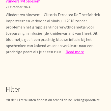
Algemene Voorwaarden
Vlindererwtbloesem
23 October 2024
Allgemeine Geschäftsbedingungen
Vlindererwtbloesem – Clitoria Ternatea De Theefabriek
importeert en verkoopt al sinds juli 2018 zonder
Assortiment
problemen het grappige vlindererwtbloemetje voor
toepassing in infusies (de kruidenvariant van thee). Dit
bloemetje geeft een prachtig blauwe infusie bij het
Assortiment
opschenken van kokend water en verkleurt naar een
:
prachtige paars als je er een zuur…
Read more
Asuntos de existencias
Vlindererwtblo
Aviso legal
Bestellen en levertijd
Filter
Bestellung und Lieferzeit
Mit den Filtern unten findest du schnell deine Lieblingsprodukte.
Betalen en kortingen